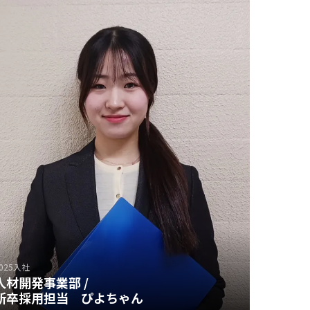
■ テンフィールズでどんな仕事をされています
■
か？
■
■ これからの目標は？
025入社
人材開発事業部 /
新卒採用担当 ぴよちゃん